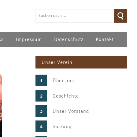
ks
Impressum
Datenschutz
Kontakt
Unser Verein
1
Über uns
2
Geschichte
3
Unser Vorstand
4
Satzung